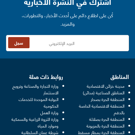
اشترك في النشرة الأخبارية
كُن على اطلاع دائم على أحدث الأخبار، والتطورات،
والمزيد.
سجل
المناطق
روابط ذات صلة
مدينة خزائن الاقتصادية
وزارة التجارة والصناعة وترويج
opens in a new window
المناطق الصناعية (مدائن)
الاستثمار
المنطقة الحرة بصحار
البوابة الموحدة للخدمات
 opens in a new window
المنطقة الاقتصادية الخاصة
الحكومية
pens in a new window
بالدقم
وزارة العمل
المنطقة الحرة بصلالة
وزارة الثروة الزراعية والسمكية
ens in a new window
المنطقة الحرة بالمزيونة
وموارد المياه
 new window
المنطقة الحرة بمطار مسقط
شرطة عمان السلطانية