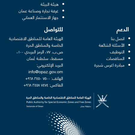
pens in a new window
هيئة البيئة
new window
غرفة تجارة وصناعة عمان
 new window
جهاز الاستثمار العماني
الدعم
للتواصل
اتصل بنا
الهيئة العامة للمناطق الاقتصادية
الأسئلة الشائعة
الخاصة والمناطق الحرة
التوظيف
ص.ب. ٧٧، الرمز البريدي ١٠٠،
المناقصات
مسقط، سلطنة عُمان
مبادرة اغرس شجرة
البريد الإلكتروني:
info@opaz.gov.om
الهاتف: ٧٥٠٠ ٢٤٥٠ ٩٦٨+
الفاكس: ٧٤٧٤ ٢٤٥٨ ٩٦٨+