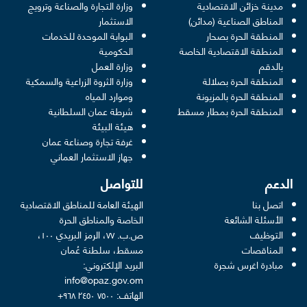
مدينة خزائن الاقتصادية
وزارة التجارة والصناعة وترويج
opens in a new window
المناطق الصناعية (مدائن)
الاستثمار
المنطقة الحرة بصحار
البوابة الموحدة للخدمات
 opens in a new window
المنطقة الاقتصادية الخاصة
الحكومية
pens in a new window
بالدقم
وزارة العمل
المنطقة الحرة بصلالة
وزارة الثروة الزراعية والسمكية
ens in a new window
المنطقة الحرة بالمزيونة
وموارد المياه
 new window
المنطقة الحرة بمطار مسقط
شرطة عمان السلطانية
pens in a new window
هيئة البيئة
new window
غرفة تجارة وصناعة عمان
 new window
جهاز الاستثمار العماني
الدعم
للتواصل
اتصل بنا
الهيئة العامة للمناطق الاقتصادية
الأسئلة الشائعة
الخاصة والمناطق الحرة
التوظيف
ص.ب. ٧٧، الرمز البريدي ١٠٠،
المناقصات
مسقط، سلطنة عُمان
مبادرة اغرس شجرة
البريد الإلكتروني:
info@opaz.gov.om
الهاتف: ٧٥٠٠ ٢٤٥٠ ٩٦٨+