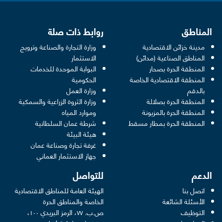
المناطق
روابط ذات صلة
مدينة خزائن الاقتصادية
وزارة التجارة والصناعة وترويج
opens in a new window
المناطق الصناعية (مدائن)
الاستثمار
المنطقة الحرة بصحار
البوابة الموحدة للخدمات
 opens in a new window
المنطقة الاقتصادية الخاصة
الحكومية
pens in a new window
بالدقم
وزارة العمل
المنطقة الحرة بصلالة
وزارة الثروة الزراعية والسمكية
ens in a new window
المنطقة الحرة بالمزيونة
وموارد المياه
 new window
المنطقة الحرة بمطار مسقط
شرطة عمان السلطانية
pens in a new window
هيئة البيئة
new window
غرفة تجارة وصناعة عمان
 new window
جهاز الاستثمار العماني
الدعم
للتواصل
اتصل بنا
الهيئة العامة للمناطق الاقتصادية
الأسئلة الشائعة
الخاصة والمناطق الحرة
التوظيف
ص.ب. ٧٧، الرمز البريدي ١٠٠،