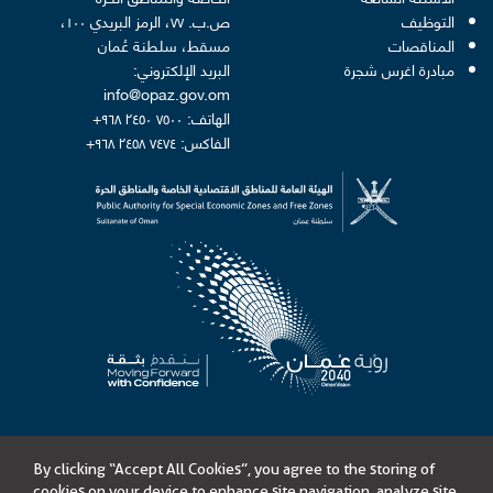
التوظيف
ص.ب. ٧٧، الرمز البريدي ١٠٠،
المناقصات
مسقط، سلطنة عُمان
مبادرة اغرس شجرة
البريد الإلكتروني:
info@opaz.gov.om
الهاتف: ٧٥٠٠ ٢٤٥٠ ٩٦٨+
الفاكس: ٧٤٧٤ ٢٤٥٨ ٩٦٨+
By clicking “Accept All Cookies”, you agree to the storing of
©
الهيئة العامة للمناطق الاقتصادية الخاصة والمناطق الحرة
cookies on your device to enhance site navigation, analyze site