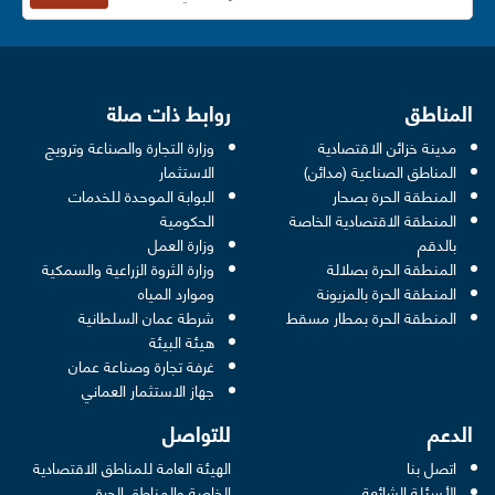
المناطق
روابط ذات صلة
مدينة خزائن الاقتصادية
وزارة التجارة والصناعة وترويج
opens in a new window
المناطق الصناعية (مدائن)
الاستثمار
المنطقة الحرة بصحار
البوابة الموحدة للخدمات
 opens in a new window
المنطقة الاقتصادية الخاصة
الحكومية
pens in a new window
بالدقم
وزارة العمل
المنطقة الحرة بصلالة
وزارة الثروة الزراعية والسمكية
ens in a new window
المنطقة الحرة بالمزيونة
وموارد المياه
 new window
المنطقة الحرة بمطار مسقط
شرطة عمان السلطانية
pens in a new window
هيئة البيئة
new window
غرفة تجارة وصناعة عمان
 new window
جهاز الاستثمار العماني
الدعم
للتواصل
اتصل بنا
الهيئة العامة للمناطق الاقتصادية
الأسئلة الشائعة
الخاصة والمناطق الحرة