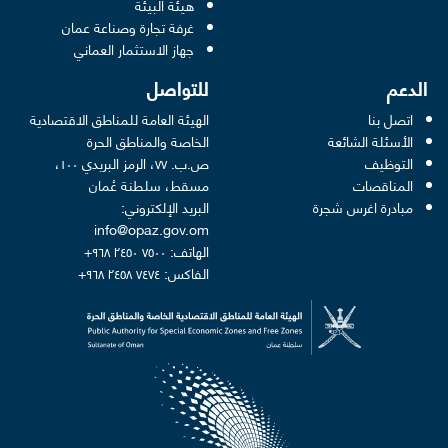
pens in a new window
هيئة البيئة
new window
غرفة تجارة وصناعة عمان
 new window
جهاز الاستثمار العماني
الدعم
للتواصل
اتصل بنا
الهيئة العامة للمناطق الاقتصادية
الأسئلة الشائعة
الخاصة والمناطق الحرة
التوظيف
ص.ب. ٧٧، الرمز البريدي ١٠٠،
المناقصات
مسقط، سلطنة عُمان
مبادرة اغرس شجرة
البريد الإلكتروني:
info@opaz.gov.om
الهاتف: ٧٥٠٠ ٢٤٥٠ ٩٦٨+
الفاكس: ٧٤٧٤ ٢٤٥٨ ٩٦٨+