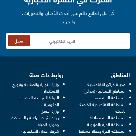
كُن على اطلاع دائم على أحدث الأخبار، والتطورات،
والمزيد.
سجل
المناطق
روابط ذات صلة
مدينة خزائن الاقتصادية
وزارة التجارة والصناعة وترويج
opens in a new window
المناطق الصناعية (مدائن)
الاستثمار
المنطقة الحرة بصحار
البوابة الموحدة للخدمات
 opens in a new window
المنطقة الاقتصادية الخاصة
الحكومية
pens in a new window
بالدقم
وزارة العمل
المنطقة الحرة بصلالة
وزارة الثروة الزراعية والسمكية
ens in a new window
المنطقة الحرة بالمزيونة
وموارد المياه
 new window
المنطقة الحرة بمطار مسقط
شرطة عمان السلطانية