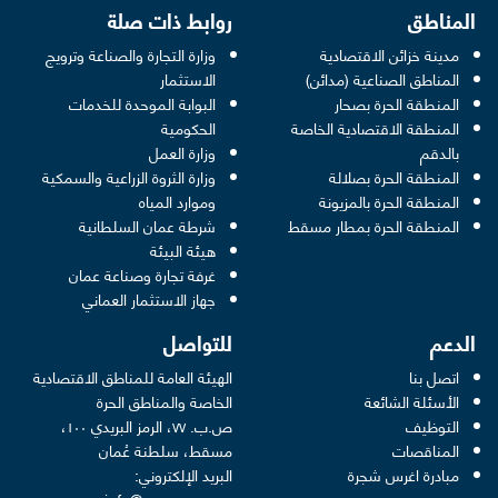
المناطق
روابط ذات صلة
مدينة خزائن الاقتصادية
وزارة التجارة والصناعة وترويج
opens in a new window
المناطق الصناعية (مدائن)
الاستثمار
المنطقة الحرة بصحار
البوابة الموحدة للخدمات
 opens in a new window
المنطقة الاقتصادية الخاصة
الحكومية
pens in a new window
بالدقم
وزارة العمل
المنطقة الحرة بصلالة
وزارة الثروة الزراعية والسمكية
ens in a new window
المنطقة الحرة بالمزيونة
وموارد المياه
 new window
المنطقة الحرة بمطار مسقط
شرطة عمان السلطانية
pens in a new window
هيئة البيئة
new window
غرفة تجارة وصناعة عمان
 new window
جهاز الاستثمار العماني
الدعم
للتواصل
اتصل بنا
الهيئة العامة للمناطق الاقتصادية
الأسئلة الشائعة
الخاصة والمناطق الحرة
التوظيف
ص.ب. ٧٧، الرمز البريدي ١٠٠،
المناقصات
مسقط، سلطنة عُمان
مبادرة اغرس شجرة
البريد الإلكتروني: