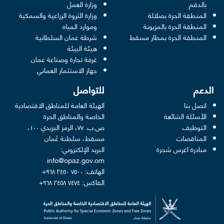
pens in a new window
بالدقم
وزارة العمل
المنطقة الحرة بصلالة
وزارة الثروة الزراعية والسمكية
ens in a new window
المنطقة الحرة بالمزيونة
وموارد المياه
 new window
المنطقة الحرة بمطار مسقط
شرطة عمان السلطانية
pens in a new window
هيئة البيئة
new window
غرفة تجارة وصناعة عمان
 new window
جهاز الاستثمار العماني
الدعم
للتواصل
اتصل بنا
الهيئة العامة للمناطق الاقتصادية
الأسئلة الشائعة
الخاصة والمناطق الحرة
التوظيف
ص.ب. ٧٧، الرمز البريدي ١٠٠،
المناقصات
مسقط، سلطنة عُمان
مبادرة اغرس شجرة
البريد الإلكتروني:
info@opaz.gov.om
الهاتف: ٧٥٠٠ ٢٤٥٠ ٩٦٨+
الفاكس: ٧٤٧٤ ٢٤٥٨ ٩٦٨+