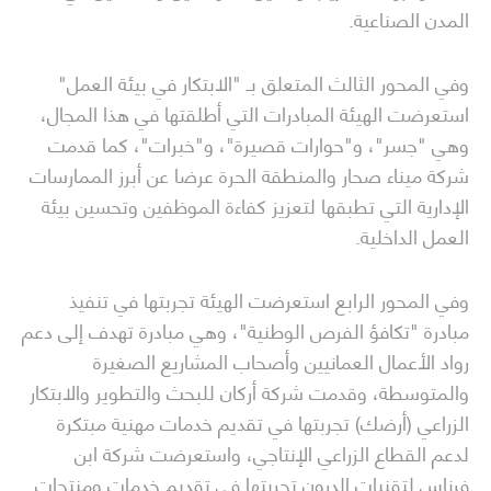
المدن الصناعية.
وفي المحور الثالث المتعلق بـ "الابتكار في بيئة العمل"
استعرضت الهيئة المبادرات التي أطلقتها في هذا المجال،
وهي "جسر"، و"حوارات قصيرة"، و"خبرات"، كما قدمت
شركة ميناء صحار والمنطقة الحرة عرضا عن أبرز الممارسات
الإدارية التي تطبقها لتعزيز كفاءة الموظفين وتحسين بيئة
العمل الداخلية.
وفي المحور الرابع استعرضت الهيئة تجربتها في تنفيذ
مبادرة "تكافؤ الفرص الوطنية"، وهي مبادرة تهدف إلى دعم
رواد الأعمال العمانيين وأصحاب المشاريع الصغيرة
والمتوسطة، وقدمت شركة أركان للبحث والتطوير والابتكار
الزراعي (أرضك) تجربتها في تقديم خدمات مهنية مبتكرة
لدعم القطاع الزراعي الإنتاجي، واستعرضت شركة ابن
فرناس لتقنيات الدرون تجربتها في تقديم خدمات ومنتجات