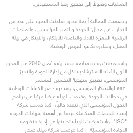
العمليات وصولًا إلى تحقيق رضا المستفيدين.
وتضمنت الفعالية أربعة محاور سلطت الضوء على عدد من
التجارب في مجال: الجودة والتميز المؤسسي، والمنصات
الرقمية المعززة للأداء والداعمة للابتكار، والابتكار في بيئة
العمل، ومبادرة تكافؤ الفرص الوطنية.
واستعرضت وحدة متابعة تنفيذ رؤية عُمان 2040 في المحور
الأول الأدلة الاسترشادية لكل من إدارة الجودة والتميز
المؤسسي، تطبيق منهجية التحسين المستمر
Leanوالابتكار المؤسسي، ومبادرة حصر الكفاءات الوطنية
في مجالات الجودة. وقدمت الهيئة عرضا مرئيا عن برنامج
التحول المؤسسي الذي تنفذه حالياً، كما قدمت شركة
إسناد للخدمات المتكاملة عرضا عن أهمية شهادات الجودة
"ISO"، واستعرضت الهيئة تجربتها في إدارة منظومة
الاجادة المؤسسيّة ، كما عرضت شركة ميناء صحار