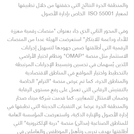
والمنطقة الحرة النتائج التي حققتها من خلال تطبيقها
لمعيار ISO 55001 الخاص بإدارة الأصول.
وفي المحور الثاني الذي جاء بعنوان "منصات رقمية معززة
للأداء وداعمة للابتكار" استعرضت الهيئة عددا من المنصات
الرقمية التي أطلقتها ضمن جهودها لتسهيل إجراءات
الاستثمار مثل منصة "OMAP" ونظام اختيار الأراضي
اللذين يُسهمان في تحسين وتبسيط الإجراءات المرتبطة
بالتخطيط واختيار المواقع في المناطق الاقتصادية
والمناطق الحرة، كما تم عرض منصة "التزام" الخاصة
بالتفتيش الرقابي التي تعمل على رفع مستوى الرقابة
وضمان الامتثال للمعايير، كما قدمت شركة ميناء صحار
والمنطقة الحرة عرضا عن التقنيات الحديثة التي تطبقها في
إدارة الأصول والإنارة الذكية، واستعرضت المؤسسة العامة
للمناطق الصناعية (مدائن) منصة "دربة الإلكترونية" التي
أطلقتها بهدف تدريب وتأهيل الموظفين والعاملين في