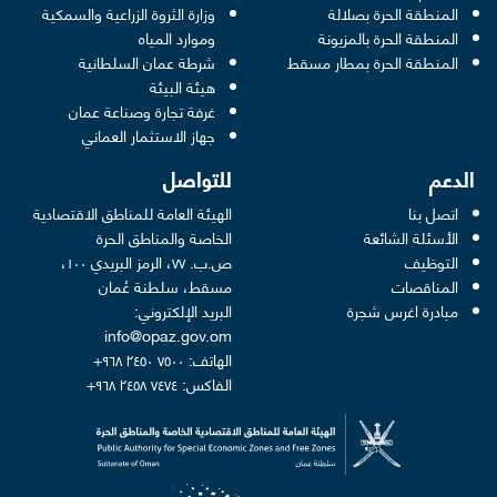
المنطقة الحرة بصلالة
وزارة الثروة الزراعية والسمكية
ens in a new window
المنطقة الحرة بالمزيونة
وموارد المياه
 new window
المنطقة الحرة بمطار مسقط
شرطة عمان السلطانية
pens in a new window
هيئة البيئة
new window
غرفة تجارة وصناعة عمان
 new window
جهاز الاستثمار العماني
الدعم
للتواصل
اتصل بنا
الهيئة العامة للمناطق الاقتصادية
الأسئلة الشائعة
الخاصة والمناطق الحرة
التوظيف
ص.ب. ٧٧، الرمز البريدي ١٠٠،
المناقصات
مسقط، سلطنة عُمان
مبادرة اغرس شجرة
البريد الإلكتروني:
info@opaz.gov.om
الهاتف: ٧٥٠٠ ٢٤٥٠ ٩٦٨+
الفاكس: ٧٤٧٤ ٢٤٥٨ ٩٦٨+