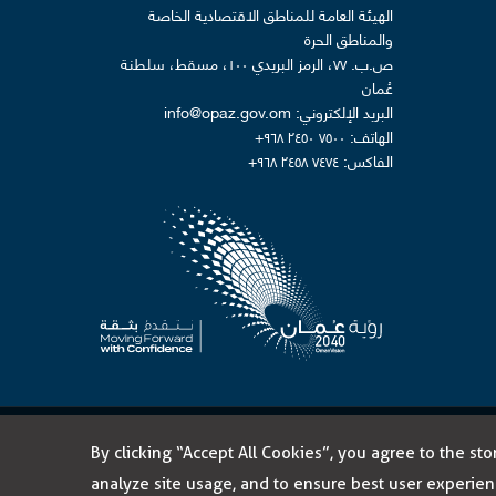
الهيئة العامة للمناطق الاقتصادية الخاصة
والمناطق الحرة
ص.ب. ٧٧، الرمز البريدي ١٠٠، مسقط، سلطنة
عُمان
البريد الإلكتروني: info@opaz.gov.om
الهاتف: ٧٥٠٠ ٢٤٥٠ ٩٦٨+
الفاكس: ٧٤٧٤ ٢٤٥٨ ٩٦٨+
in a new window
تطوير
آيكومز
ام
حدود المسؤولية
خارطة الموقع
By clicking “Accept All Cookies”, you agree to the st
analyze site usage, and to ensure best user experien
Privacy