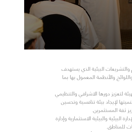
لخاصة والمناطق الحُرة اليوم (9 ديسمبر 2025) ملتقى الالتزام والتشريعات البيئية الذي يستهدف
للوائح والأنظمة المعمول بها بما
يئة لتعزيز دورها الاشرافي والتنظيمي
يتها لإيجاد بيئة تنافسية وتحسين
زيز ثقة المستثمرين.
البيئية والبيئية الاستثمارية وإدارة
ات للمناطق.