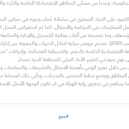
ومية، وعددا من ممثلي المناطق الاقتصاديّة الخاصة والحُرة والمُ
لضوء على الحياد الصفري في سلطنة عُمان ودوره في تمكين النم
ضل الممارسات في الحوكمة والامتثال، كما تم استعراض السجل ال
الإسعاف وما يتضمنه من آليات وطنية للتسجيل والإدارة والمتابعة.
ويناقش الملتقى غدا الأربعاء (10 ديسمبر 2025): تقديم عروض مرئية لتبادل الخبرات 
منطقة الاقتصادية الخاصة بالدقم، والضبطية القضائية، وإجراءات "
لى نهج نموذجي لتقرير الأداء البيئي للمنطقة الحرة بصحار.
من خلال تعزيز الوعي بأهمية الامتثال بالتشريعات والسياسات وا
 المناطق ووضع خطط التحسين بالتحديات، ويأتي ذلك انسجاما مع ا
ا يساهم في تحقيق رؤية الهيئة في ان تكون الوجهة الأمثل للاست
الرجوع