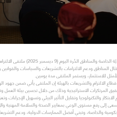
نظمت الهيئة العامة للمناطق الاقتصاديّة ا
ال المناطق ودعم الالتزامات بالتشريعات والسياسات والقوانين وا
لأمثل للاستثمار، ويستمر الملتقى مدة يومين.
طاع الالتزام والتشريعات بالهيئة إن الملتقى يأتي ضمن جهود اله
ق المرتكزات الاستراتيجية وذلك من خلال تحسين بيئة العمل وتنم
الابتكار والتكنولوجيا وتقليل التأثير البيئي وتسهيل الإجراءات وتع
عى إلى رفع مستوى الوعي بمعايير الصحة والسلامة المهنية والإدارة 
لحكومية والخاصة، وتبني أفضل الممارسات الدولية، ودعم التشريع