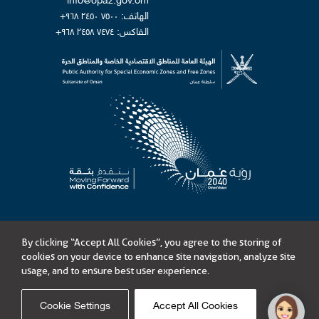
الهاتف: ٧٥٠٠ ٢٤٥٠ ٩٦٨+
الفاكس: ٧٤٧٤ ٢٤٥٨ ٩٦٨+
By clicking “Accept All Cookies”, you agree to the storing of
©
الهيئة العامة للمناطق الاقتصادية الخاصة والمناطق الحرة
cookies on your device to enhance site navigation, analyze site
محتويات هذا الموقع مرخصة بموجب الرخصة الحكومية المفتوحة - سلطنة عُمان
usage, and to ensure best user experience.
المناقصات
إمكانية الوصول
سياسة الخصوصية
شروط الإستخدام
حدود المسؤولية
خارطة الموقع
Cookie Settings
Accept All Cookies
Link opens in a new window
تطوير
آيكومز