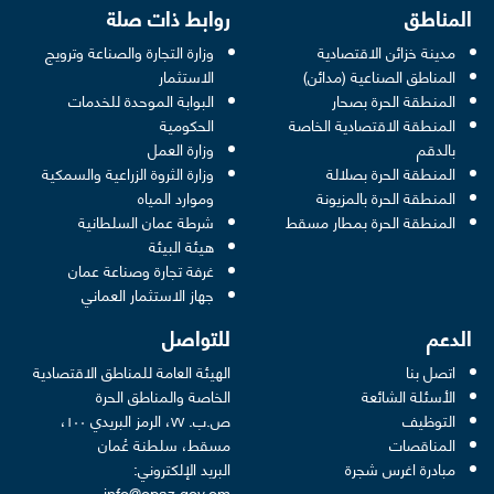
المناطق
روابط ذات صلة
مدينة خزائن الاقتصادية
وزارة التجارة والصناعة وترويج
opens in a new window
المناطق الصناعية (مدائن)
الاستثمار
المنطقة الحرة بصحار
البوابة الموحدة للخدمات
 opens in a new window
المنطقة الاقتصادية الخاصة
الحكومية
pens in a new window
بالدقم
وزارة العمل
المنطقة الحرة بصلالة
وزارة الثروة الزراعية والسمكية
ens in a new window
المنطقة الحرة بالمزيونة
وموارد المياه
 new window
المنطقة الحرة بمطار مسقط
شرطة عمان السلطانية
pens in a new window
هيئة البيئة
new window
غرفة تجارة وصناعة عمان
 new window
جهاز الاستثمار العماني
الدعم
للتواصل
اتصل بنا
الهيئة العامة للمناطق الاقتصادية
الأسئلة الشائعة
الخاصة والمناطق الحرة
التوظيف
ص.ب. ٧٧، الرمز البريدي ١٠٠،
المناقصات
مسقط، سلطنة عُمان
مبادرة اغرس شجرة
البريد الإلكتروني:
info@opaz.gov.om