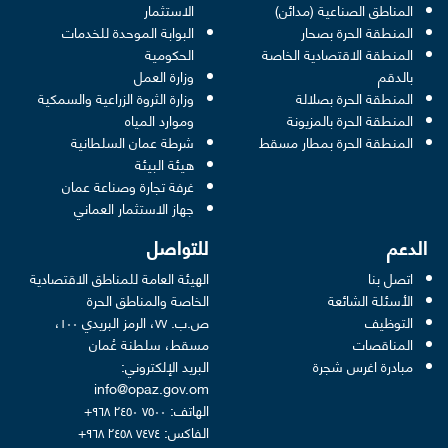
opens in a new window
المناطق الصناعية (مدائن)
الاستثمار
المنطقة الحرة بصحار
البوابة الموحدة للخدمات
 opens in a new window
المنطقة الاقتصادية الخاصة
الحكومية
pens in a new window
بالدقم
وزارة العمل
المنطقة الحرة بصلالة
وزارة الثروة الزراعية والسمكية
ens in a new window
المنطقة الحرة بالمزيونة
وموارد المياه
 new window
المنطقة الحرة بمطار مسقط
شرطة عمان السلطانية
pens in a new window
هيئة البيئة
new window
غرفة تجارة وصناعة عمان
 new window
جهاز الاستثمار العماني
الدعم
للتواصل
اتصل بنا
الهيئة العامة للمناطق الاقتصادية
الأسئلة الشائعة
الخاصة والمناطق الحرة
التوظيف
ص.ب. ٧٧، الرمز البريدي ١٠٠،
المناقصات
مسقط، سلطنة عُمان
مبادرة اغرس شجرة
البريد الإلكتروني:
info@opaz.gov.om
الهاتف: ٧٥٠٠ ٢٤٥٠ ٩٦٨+
الفاكس: ٧٤٧٤ ٢٤٥٨ ٩٦٨+